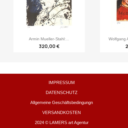
Armin Mueller-Stahl:...
Wolfgang A
320,00 €
IMPRESSUM
DATENSCHUTZ
Allgemeine Geschäftsbedingungn
VERSANDKOSTEN
2024 © LAMERS art Agentur