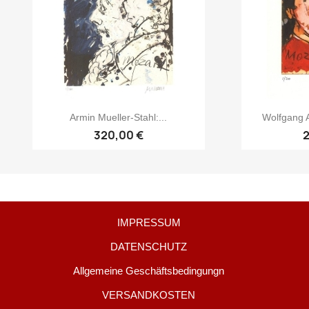
Armin Mueller-Stahl:...
Wolfgang A
320,00 €
IMPRESSUM
DATENSCHUTZ
Allgemeine Geschäftsbedingungn
VERSANDKOSTEN