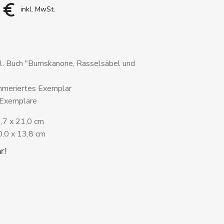
 €
inkl. MwSt.
kl. Buch "Bumskanone, Rasselsäbel und
ummeriertes Exemplar
 Exemplare
9,7 x 21,0 cm
0,0 x 13,8 cm
r!