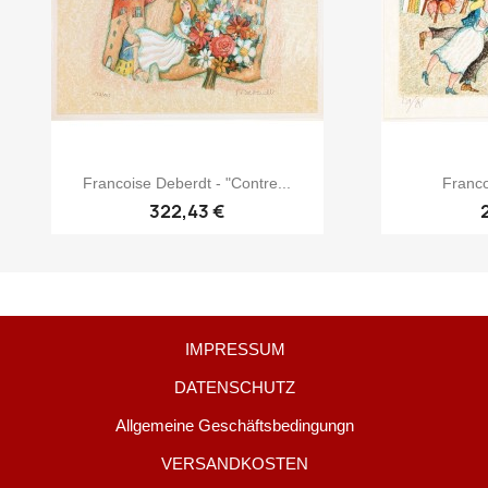
Francoise Deberdt - "Contre...
Franco
322,43 €
IMPRESSUM
DATENSCHUTZ
Allgemeine Geschäftsbedingungn
VERSANDKOSTEN