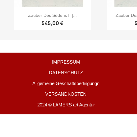
Zauber Des Südens II |...
Zauber Des
545,00 €
IMPRESSUM
DATENSCHUTZ
Allgemeine Geschäftsbedingungn
VERSANDKOSTEN
2024 © LAMERS art Agentur