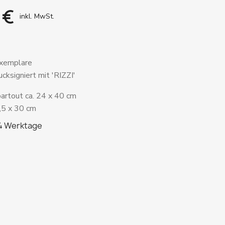
 €
inkl. MwSt.
Exemplare
cksigniert mit 'RIZZI'
partout ca. 24 x 40 cm
,5 x 30 cm
 4 Werktage