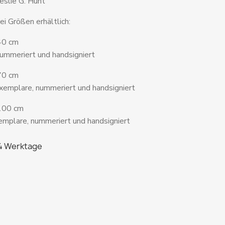
Leslie G. Hunt
ei Größen erhältlich:
 40 cm
 nummeriert und handsigniert
70 cm
Exemplare, nummeriert und handsigniert
 100 cm
xemplare, nummeriert und handsigniert
 4 Werktage