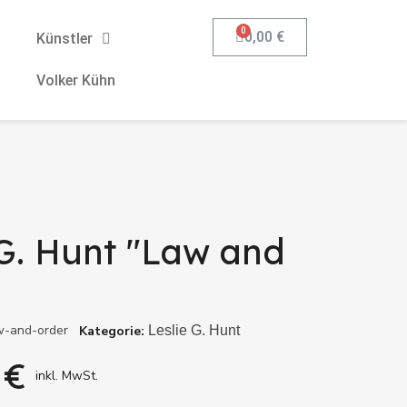
0,00 €
Künstler
Volker Kühn
 G. Hunt "Law and
aw-and-order
Kategorie
Leslie G. Hunt
 €
inkl. MwSt.