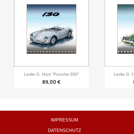
Leslie G. Hunt "Porsche 550"
Leslie G. 
89,00 €
IMPRESSUM
DATENSCHUTZ