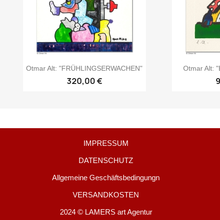
Otmar Alt: "FRÜHLINGSERWACHEN"
Otmar Alt
320,00 €
IMPRESSUM
DATENSCHUTZ
Allgemeine Geschäftsbedingungn
VERSANDKOSTEN
2024 © LAMERS art Agentur