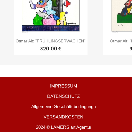
Otmar Alt: "FRÜHLINGSERWACHEN"
Otmar Alt
320,00 €
IMPRESSUM
DATENSCHUTZ
Allgemeine Geschäftsbedingungn
VERSANDKOSTEN
2024 © LAMERS art Agentur