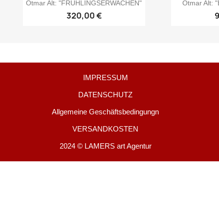
Otmar Alt: "FRÜHLINGSERWACHEN"
Otmar Alt
320,00 €
IMPRESSUM
DATENSCHUTZ
Allgemeine Geschäftsbedingungn
VERSANDKOSTEN
2024 © LAMERS art Agentur